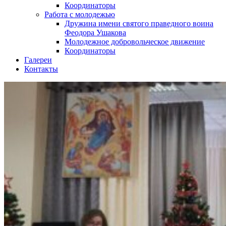
Координаторы
Работа с молодежью
Дружина имени святого праведного воина
Феодора Ушакова
Молодежное добровольческое движение
Координаторы
Галереи
Контакты