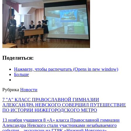
Поделиться:
Нажмите, чтобы распечатать (Opens in new window)
Больше
Рубрика
Новости
7 "А" КЛАСС ПРАВОСЛАВНОЙ ГИМНАЗИИ
АЛЕКСАНДРА НЕВСКОГО СОВЕРШИЛ ПУТЕШЕСТВИЕ
ПО ИСТОРИИ НИЖЕГОРОДСКОГО МЕТРО
13 ноября учащиеся 8 «А» класса Православной гимназии
Александра Невского стали участниками незабываемого
события – экскурсии на ГТРК «Нижний Новгород»