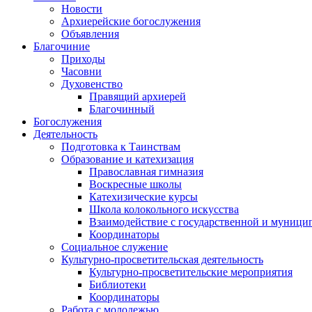
Новости
Архиерейские богослужения
Объявления
Благочиние
Приходы
Часовни
Духовенство
Правящий архиерей
Благочинный
Богослужения
Деятельность
Подготовка к Таинствам
Образование и катехизация
Православная гимназия
Воскресные школы
Катехизические курсы
Школа колокольного искусства
Взаимодействие с государственной и муници
Координаторы
Социальное служение
Культурно-просветительская деятельность
Культурно-просветительские мероприятия
Библиотеки
Координаторы
Работа с молодежью