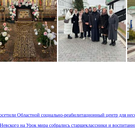
посетили Областной социально-реабилитационный центр для не
 Невского на Урок мира собрались старшеклассники и воспитанн