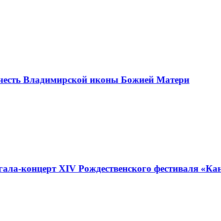
 честь Владимирской иконы Божией Матери
ала-концерт XIV Рождественского фестиваля «Ка