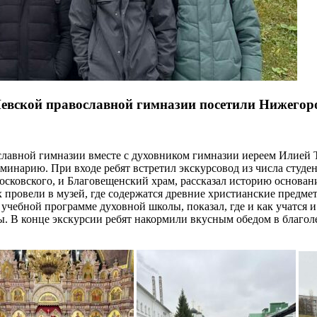
-Невской православной гимназии посетили Нижего
ославной гимназии вместе с духовником гимназии иереем Илие
нарию. При входе ребят встретил экскурсовод из числа студе
осковского, и Благовещенский храм, рассказал историю основан
х провели в музей, где содержатся древние христианские предм
учебной программе духовной школы, показал, где и как учатся 
ы. В конце экскурсии ребят накормили вкусным обедом в благо