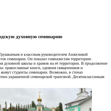
родскую духовную семинарию
й Трушкиным и классным руководителем Анжеликой
нтов семинарии. Он показал гимназистам территорию
ия духовной школы и храмов на её территории. В продолжение
еты: православные книги, одеяния священников и
и живут студенты семинарии. Возможно, в стенах
лепно украшенной семинарской трапезной. Десятиклассникам