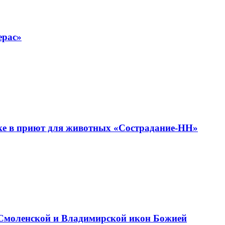
ерас»
дке в приют для животных «Сострадание-НН»
ь Смоленской и Владимирской икон Божией