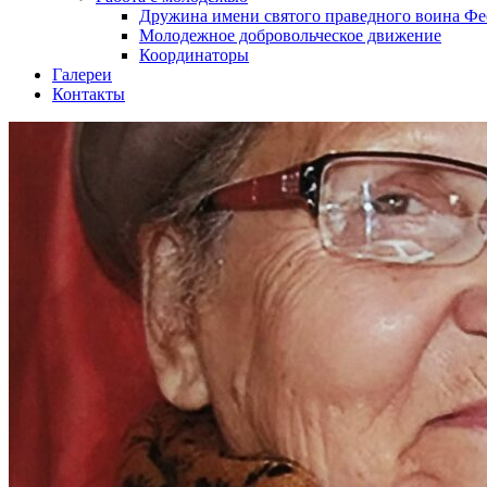
Дружина имени святого праведного воина Фе
Молодежное добровольческое движение
Координаторы
Галереи
Контакты