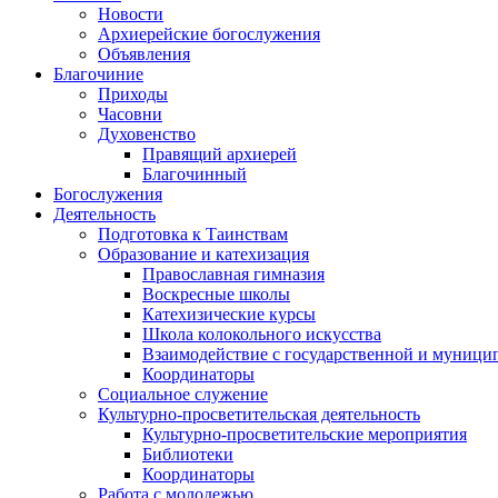
Новости
Архиерейские богослужения
Объявления
Благочиние
Приходы
Часовни
Духовенство
Правящий архиерей
Благочинный
Богослужения
Деятельность
Подготовка к Таинствам
Образование и катехизация
Православная гимназия
Воскресные школы
Катехизические курсы
Школа колокольного искусства
Взаимодействие с государственной и муници
Координаторы
Социальное служение
Культурно-просветительская деятельность
Культурно-просветительские мероприятия
Библиотеки
Координаторы
Работа с молодежью